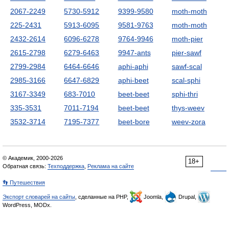
2067-2249
5730-5912
9399-9580
moth-moth
225-2431
5913-6095
9581-9763
moth-moth
2432-2614
6096-6278
9764-9946
moth-pier
2615-2798
6279-6463
9947-ants
pier-sawf
2799-2984
6464-6646
aphi-aphi
sawf-scal
2985-3166
6647-6829
aphi-beet
scal-sphi
3167-3349
683-7010
beet-beet
sphi-thri
335-3531
7011-7194
beet-beet
thys-weev
3532-3714
7195-7377
beet-bore
weev-zora
© Академик, 2000-2026
18+
Обратная связь:
Техподдержка
,
Реклама на сайте
👣 Путешествия
Экспорт словарей на сайты
, сделанные на PHP,
Joomla,
Drupal,
WordPress, MODx.