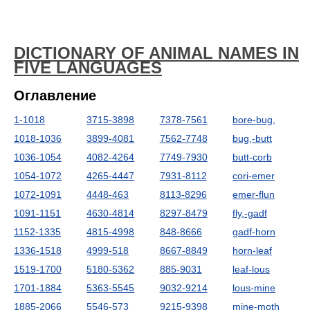
DICTIONARY OF ANIMAL NAMES IN
FIVE LANGUAGES
Оглавление
1-1018
3715-3898
7378-7561
bore-bug,
1018-1036
3899-4081
7562-7748
bug,-butt
1036-1054
4082-4264
7749-7930
butt-corb
1054-1072
4265-4447
7931-8112
cori-emer
1072-1091
4448-463
8113-8296
emer-flun
1091-1151
4630-4814
8297-8479
fly,-gadf
1152-1335
4815-4998
848-8666
gadf-horn
1336-1518
4999-518
8667-8849
horn-leaf
1519-1700
5180-5362
885-9031
leaf-lous
1701-1884
5363-5545
9032-9214
lous-mine
1885-2066
5546-573
9215-9398
mine-moth